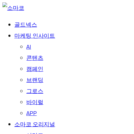
골드넥스
마케팅 인사이트
AI
콘텐츠
캠페인
브랜딩
그로스
바이럴
APP
소마코 오리지널