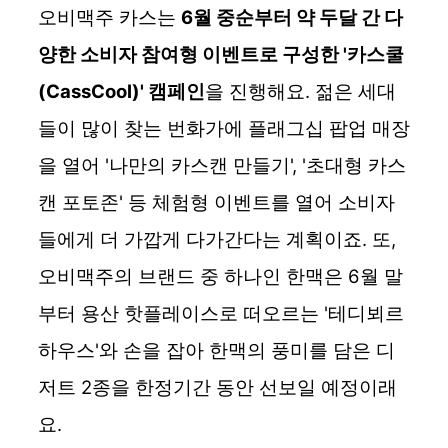
오비맥주 카스는
6월 중순부터 약 두달 간 다
양한 소비자 참여형 이벤트로 구성한 '카스쿨
(CassCool)' 캠페인
을 진행해요. 젊은 세대
들이 많이 찾는 번화가에 플래그십 팝업 매장
을 열어 '나만의 카스캔 만들기', '초대형 카스
캔 포토존' 등 체험형 이벤트를 열어 소비자
들에게 더 가깝게 다가간다는 계획이죠. 또,
오비맥주의 브랜드 중 하나인 한맥은 6월 말
부터 용산 핫플레이스로 떠오르는 '테디뵈르
하우스'와 손을 잡아 한맥의 풍미를 담은 디
저트 2종을 한정기간 동안 선보일 예정이래
요.