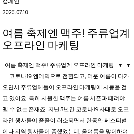
캠페인
텐
2023.07.10
츠
로
여름 축제엔 맥주! 주류업계
바
오프라인 마케팅
로
가
여름 축제엔 맥주! 주류업계 오프라인 마케팅 ▼ ▼
기
코로나19 엔데믹으로 전환되고, 더운 여름이 다가
오면서 주류업체들이 오프라인 마케팅에 시동을 걸
고 있어요. 특히 시원한 맥주는 여름 시즌과 떼려야
뗄 수 없는 존재죠. 지난 3년간 코로나19 사태로 오프
라인 행사들이 줄줄이 취소되면서 한동안 페스티벌
이나 지역 행사들이 뜸했었는데, 올여름을 맞이하여