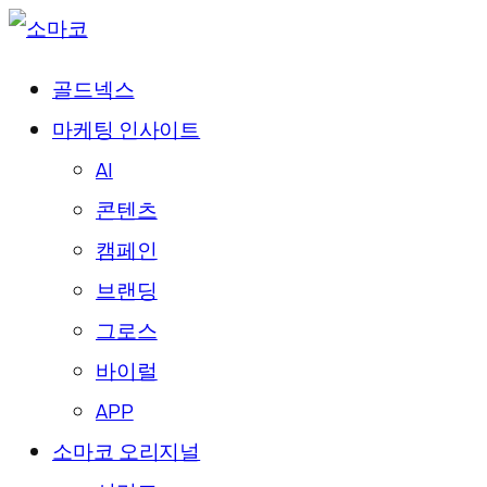
골드넥스
마케팅 인사이트
AI
콘텐츠
캠페인
브랜딩
그로스
바이럴
APP
소마코 오리지널