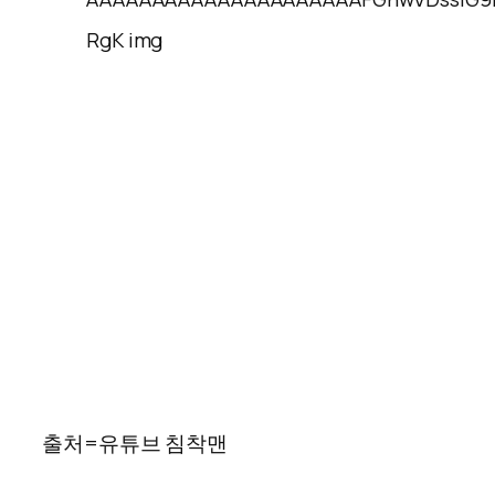
출처=유튜브 침착맨