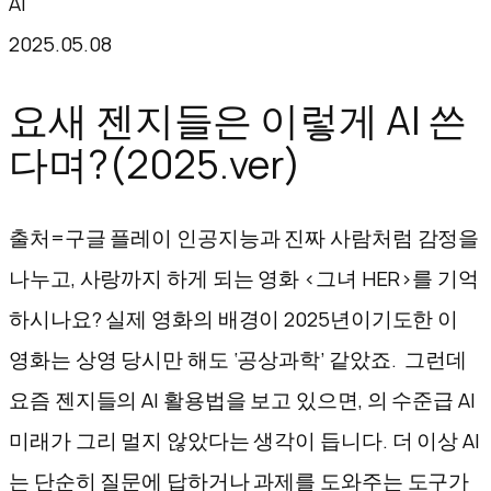
AI
텐
2025.05.08
츠
로
요새 젠지들은 이렇게 AI 쓴
바
다며?(2025.ver)
로
가
출처=구글 플레이 인공지능과 진짜 사람처럼 감정을
기
나누고, 사랑까지 하게 되는 영화 <그녀 HER>를 기억
하시나요? 실제 영화의 배경이 2025년이기도한 이
영화는 상영 당시만 해도 ‘공상과학’ 같았죠. 그런데
요즘 젠지들의 AI 활용법을 보고 있으면, 의 수준급 AI
미래가 그리 멀지 않았다는 생각이 듭니다. 더 이상 AI
는 단순히 질문에 답하거나 과제를 도와주는 도구가