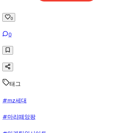
0
0
태그
#mz세대
#마리떼앙팡