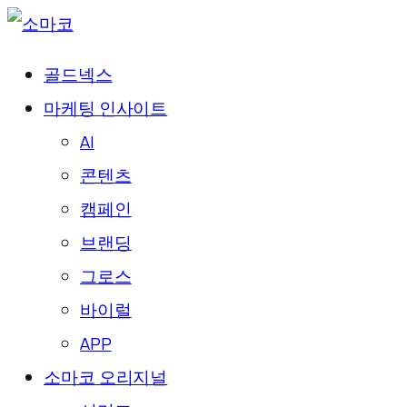
골드넥스
마케팅 인사이트
AI
콘텐츠
캠페인
브랜딩
그로스
바이럴
APP
소마코 오리지널