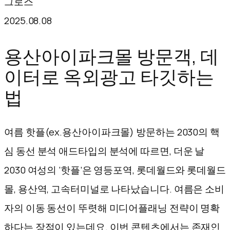
그로스
텐
2025.08.08
츠
로
용산아이파크몰 방문객, 데
바
이터로 옥외광고 타깃하는
로
법
가
기
여름 핫플(ex.용산아이파크몰) 방문하는 2030의 핵
심 동선 분석 애드타입의 분석에 따르면, 더운 날
2030 여성의 ‘핫플’은 영등포역, 롯데월드와 롯데월드
몰, 용산역, 고속터미널로 나타났습니다. 여름은 소비
자의 이동 동선이 뚜렷해 미디어플래닝 전략이 명확
하다는 장점이 있는데요. 이번 콘텐츠에서는 존재인