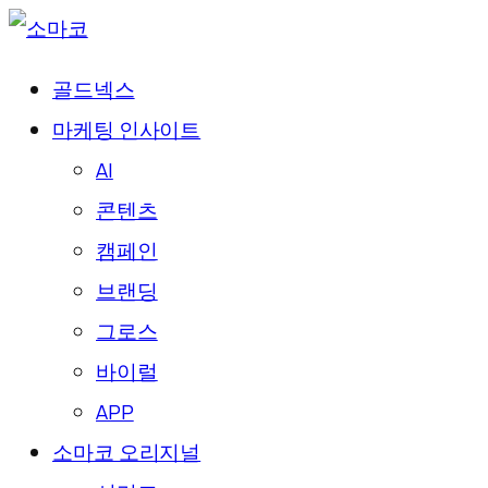
골드넥스
마케팅 인사이트
AI
콘텐츠
캠페인
브랜딩
그로스
바이럴
APP
소마코 오리지널