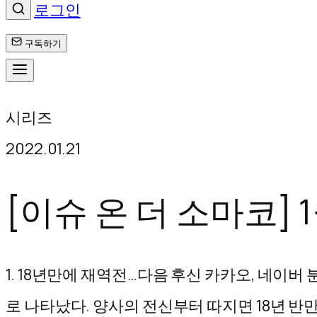
로그인
구독하기
콘
시리즈
텐
2022.01.21
츠
로
[이슈 온 더 소마코]
바
로
1. 18년만에 재역전…다음 후신 카카오, 네이
가
로 나타났다. 양사의 전신부터 따지면 18년 반