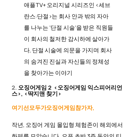
애플TV+ 오리지널 시리즈인 <세브
란스:단절>는 회사 안과 밖의 자아
를 나누는 ‘단절 시술’을 받은 직원들
이 회사의 철저한 감시하에 살아가
다, 단절 시술에 의문을 가지며 회사
의 숨겨진 진실과 자신들의 정체성
을 찾아가는 이야기
2.
오징어게임 2 <오징어게임 익스피어리언
스>, <딱지맨 찾기>
여기선
모두가
오징어
게임
참가자
,
작년, 오징어 게임 몰입형 체험존이 해외에서
화제를 모았습니다. 오픈 초반 3주 동안의 티