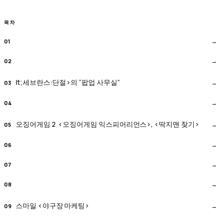
목차
lt;세브란스:단절>의 “팝업 사무실”
오징어게임 2 <오징어게임 익스피어리언스>, <딱지맨 찾기>
스마일 <야구장 마케팅>