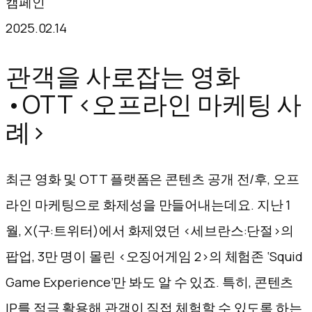
캠페인
텐
2025.02.14
츠
로
관객을 사로잡는 영화
바
•OTT <오프라인 마케팅 사
로
례>
가
기
최근 영화 및 OTT 플랫폼은 콘텐츠 공개 전/후, 오프
라인 마케팅으로 화제성을 만들어내는데요. 지난 1
월, X(구:트위터)에서 화제였던 <세브란스:단절>의
팝업, 3만 명이 몰린 <오징어게임 2>의 체험존 ‘Squid
Game Experience’만 봐도 알 수 있죠. 특히, 콘텐츠
IP를 적극 활용해 관객이 직접 체험할 수 있도록 하는