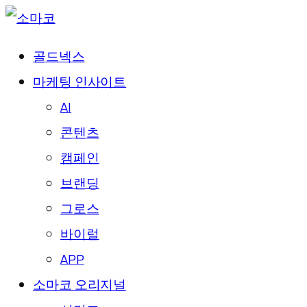
골드넥스
마케팅 인사이트
AI
콘텐츠
캠페인
브랜딩
그로스
바이럴
APP
소마코 오리지널