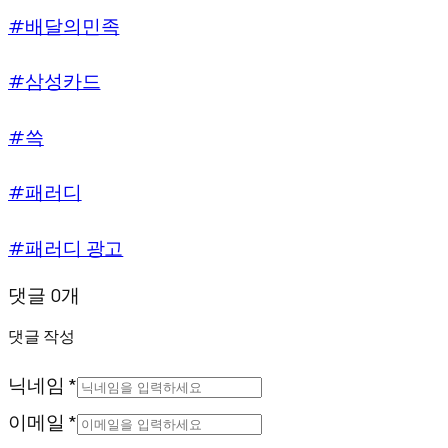
#배달의민족
#삼성카드
#쓱
#패러디
#패러디 광고
댓글 0개
댓글 작성
닉네임 *
이메일 *