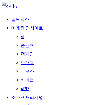
골드넥스
마케팅 인사이트
AI
콘텐츠
캠페인
브랜딩
그로스
바이럴
APP
소마코 오리지널