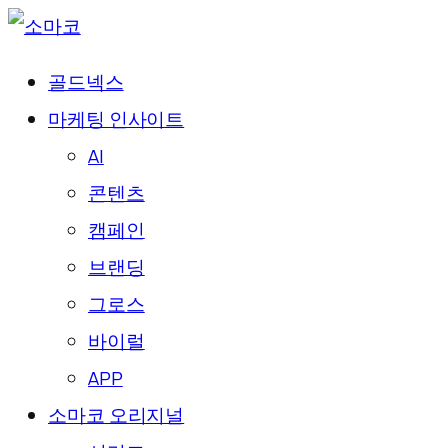
골드넥스
마케팅 인사이트
AI
콘텐츠
캠페인
브랜딩
그로스
바이럴
APP
소마코 오리지널