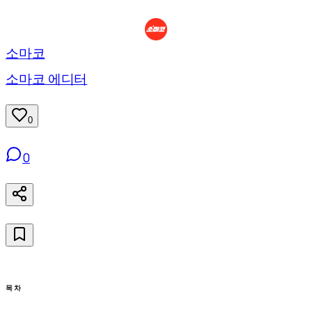
소마코
소마코 에디터
0
0
목차