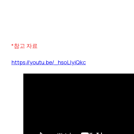
*참고 자료
https://youtu.be/_hsoLlyiQkc