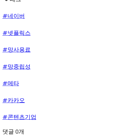
#네이버
#넷플릭스
#망사용료
#망중립성
#메타
#카카오
#콘텐츠기업
댓글 0개