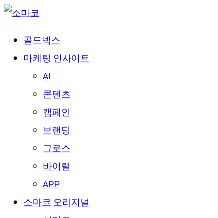
골드넥스
마케팅 인사이트
AI
콘텐츠
캠페인
브랜딩
그로스
바이럴
APP
소마코 오리지널