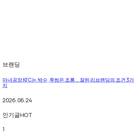
브랜딩
마녀공장·KFC는 박수, 투썸은 조롱 … 잘된 리브랜딩의 조건 3가
지
2026.06.24
인기글
HOT
1