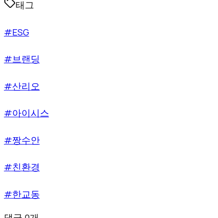
태그
#ESG
#브랜딩
#산리오
#아이시스
#짱수안
#친환경
#한교동
댓글 0개