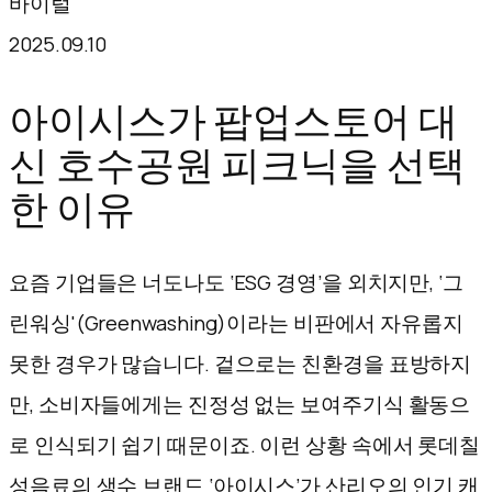
바이럴
텐
2025.09.10
츠
로
아이시스가 팝업스토어 대
바
신 호수공원 피크닉을 선택
로
한 이유
가
기
요즘 기업들은 너도나도 ‘ESG 경영’을 외치지만, ‘그
린워싱'(Greenwashing)이라는 비판에서 자유롭지
못한 경우가 많습니다. 겉으로는 친환경을 표방하지
만, 소비자들에게는 진정성 없는 보여주기식 활동으
로 인식되기 쉽기 때문이죠. 이런 상황 속에서 롯데칠
성음료의 생수 브랜드 ‘아이시스’가 산리오의 인기 캐