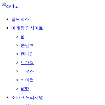
골드넥스
마케팅 인사이트
AI
콘텐츠
캠페인
브랜딩
그로스
바이럴
APP
소마코 오리지널