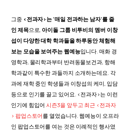
그중
<전과자>는 '매일 전과하는 남자'를 줄
인 제목
으로,
아이돌 그룹 비투비의 멤버 이창
섭이 다양한 대학 학과들을 하루동안 체험해
보는 모습을 보여주는 웹예능
입니다. 매화 경
영학과, 물리학과부터 반려동물보건과, 항해
학과같이 특수한 과들까지 소개하는데요. 각
과에 재학 중인 학생들과 이창섭의 케미, 입담
등으로 인기를 끌고 있어요. <전과자>는 이런
인기에 힘입어
시즌3을 앞두고 최근 <전과자
> 팝업스토어
를 열었습니다. 웹예능이 오프라
인 팝업스토어를 여는 것은 이례적인 행사였