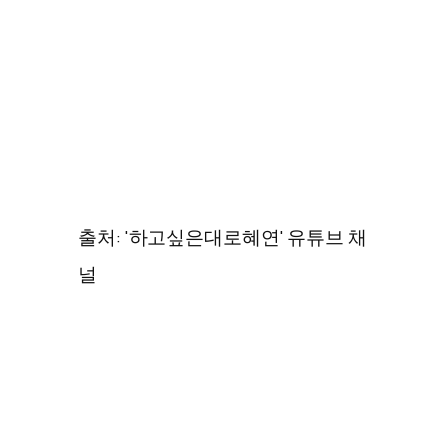
출처: '하고싶은대로혜연' 유튜브 채
널