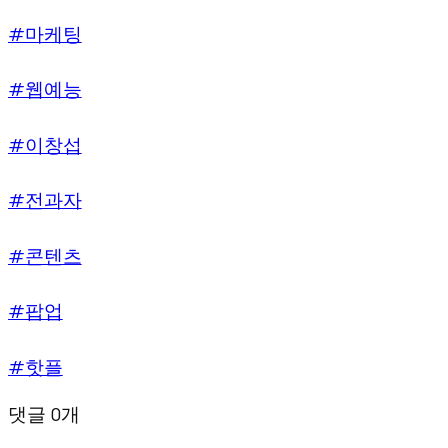
#마케팅
#웹예능
#이창섭
#전과자
#콘텐츠
#팝업
#핫플
댓글 0개