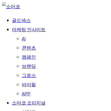
골드넥스
마케팅 인사이트
AI
콘텐츠
캠페인
브랜딩
그로스
바이럴
APP
소마코 오리지널