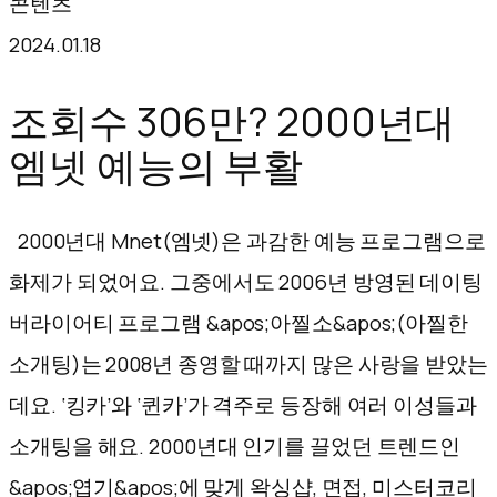
콘텐츠
텐
2024.01.18
츠
로
조회수 306만? 2000년대
바
엠넷 예능의 부활
로
가
2000년대 Mnet(엠넷)은 과감한 예능 프로그램으로
기
화제가 되었어요. 그중에서도 2006년 방영된 데이팅
버라이어티 프로그램 &apos;아찔소&apos;(아찔한
소개팅)는 2008년 종영할 때까지 많은 사랑을 받았는
데요. ‘킹카’와 ‘퀸카’가 격주로 등장해 여러 이성들과
소개팅을 해요. 2000년대 인기를 끌었던 트렌드인
&apos;엽기&apos;에 맞게 왁싱샵, 면접, 미스터코리