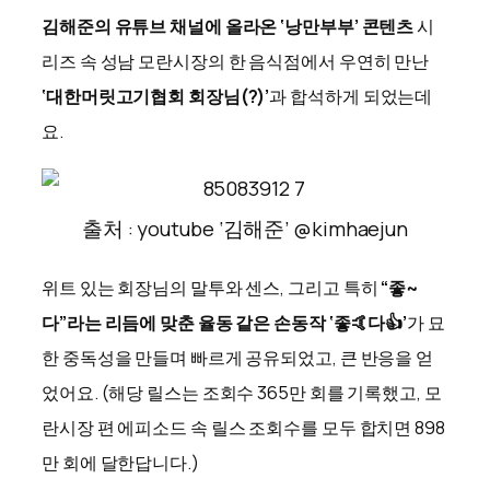
김해준의 유튜브 채널에 올라온 ‘낭만부부’ 콘텐츠
시
리즈 속 성남 모란시장의 한 음식점에서 우연히 만난
‘대한머릿고기협회 회장님(?)’
과 합석하게 되었는데
요.
출처 : youtube ‘김해준’ @kimhaejun
위트 있는 회장님의 말투와 센스, 그리고 특히
“좋~
다”라는 리듬에 맞춘 율동 같은 손동작 ‘좋🤙다👍’
가 묘
한 중독성을 만들며 빠르게 공유되었고, 큰 반응을 얻
었어요. (해당 릴스는 조회수 365만 회를 기록했고, 모
란시장 편 에피소드 속 릴스 조회수를 모두 합치면 898
만 회에 달한답니다.)