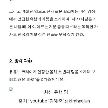
그리고 며칠 전 업로드 된 새로운 릴스에는 이전 영상
에서 언급한 유행어의 뜻을 소개하며 “샤 샤 샤갈은 기
분 나쁠 때, 야 야 야르는 기분 좋을 때~”라는 독특한 가
사로 전국의 이모·삼촌 팬들을 웃음 짓게 했죠.
2. 좋🤙다👍
유튜브 코리아가 인정한 올해 첫 번째 밈을 소개해 보
려고 해요. 바로 ‘좋🤙다👍’인데요!
출처 : youtube ‘김해준’ @kimhaejun