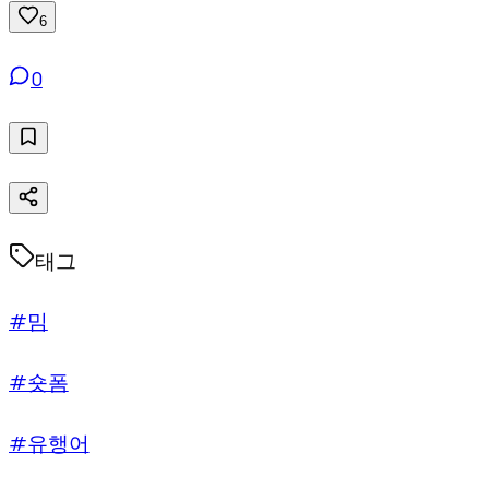
6
0
태그
#밈
#숏폼
#유행어