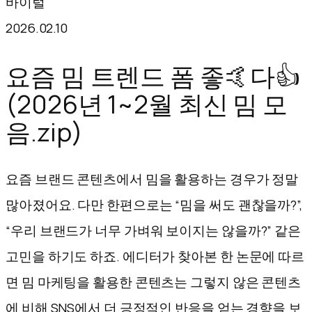
바이럴
텐
2026.02.10
츠
로
요즘 밈 트렌드 폼 좋🤙다👍
바
(2026년 1~2월 최신 밈 모
로
음.zip)
가
기
요즘 브랜드 콘텐츠에서 밈을 활용하는 경우가 정말
많아졌어요. 다만 한편으로는 “밈을 써도 괜찮을까?”,
“우리 브랜드가 너무 가벼워 보이지는 않을까?” 같은
고민을 하기도 하죠. 에디터가 찾아본 한 논문에 따르
면 밈 마케팅을 활용한 콘텐츠는 그렇지 않은 콘텐츠
에 비해 SNS에서 더 긍정적인 반응을 얻는 경향을 보