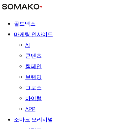
골드넥스
마케팅 인사이트
AI
콘텐츠
캠페인
브랜딩
그로스
바이럴
APP
소마코 오리지널