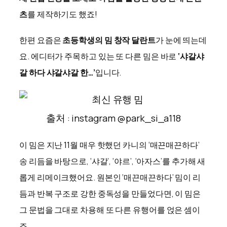
츠
를 제작하기도 했죠!
한편 요즘은
초등학생의 밈 창작 달란트
가 눈에 띄는데
요. 에디터가 주목하고 있는 또 다른 밈은 바로
‘샤갈샤
갈 하다 샤갈샤갈 한…’
입니다.
출처 : instagram @park_si_a118
이 밈은 지난 11월 매우 핫했던 카니의 ‘매끈매끈하다’
송 리듬을 바탕으로, ‘샤갈’, ‘야르’, ‘아자스’를 추가해 새
롭게 리메이크했어요. 원본인 ‘매끈매끈하다’ 밈이 리
듬과 반복 구조로 강한 중독성을 만들었다면, 이 밈은
그 문법을 그대로 차용해 또 다른 유행어를 얹은 셈이
죠.