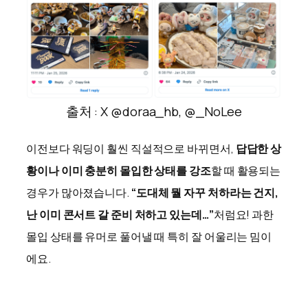
출처 : X @doraa_hb, @_NoLee
이전보다 워딩이 훨씬 직설적으로 바뀌면서,
답답한 상
황이나 이미 충분히 몰입한 상태를 강조
할 때 활용되는
경우가 많아졌습니다.
“도대체 뭘 자꾸 처하라는 건지,
난 이미 콘서트 갈 준비 처하고 있는데…”
처럼요! 과한
몰입 상태를 유머로 풀어낼 때 특히 잘 어울리는 밈이
에요.