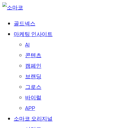
골드넥스
마케팅 인사이트
AI
콘텐츠
캠페인
브랜딩
그로스
바이럴
APP
소마코 오리지널