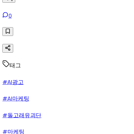
0
태그
#AI광고
#AI마케팅
#돌고래유괴단
#마케팅