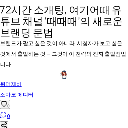
츠
72시간 소개팅, 여기어때 유
로
튜브 채널 ‘때때때’의 새로운
바
브랜딩 문법
로
브랜드가 팔고 싶은 것이 아니라, 시청자가 보고 싶은
가
것에서 출발하는 것 — 그것이 이 전략의 진짜 출발점입
기
니다.
원더제비
소마코 에디터
0
0