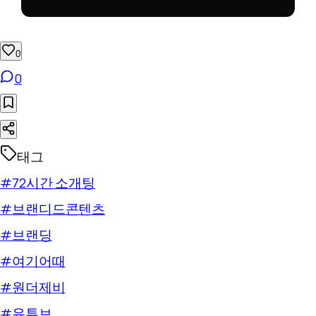
0
0
태그
#72시간 소개팅
#브랜디드콘텐츠
#브랜딩
#여기어때
#원더제비
#유튜브