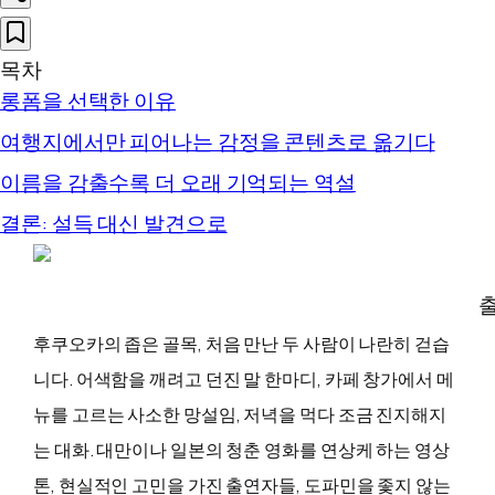
목차
롱폼을 선택한 이유
여행지에서만 피어나는 감정을 콘텐츠로 옮기다
이름을 감출수록 더 오래 기억되는 역설
결론: 설득 대신 발견으로
출
후쿠오카의 좁은 골목, 처음 만난 두 사람이 나란히 걷습
니다. 어색함을 깨려고 던진 말 한마디, 카페 창가에서 메
뉴를 고르는 사소한 망설임, 저녁을 먹다 조금 진지해지
는 대화. 대만이나 일본의 청춘 영화를 연상케 하는 영상
톤, 현실적인 고민을 가진 출연자들, 도파민을 좇지 않는