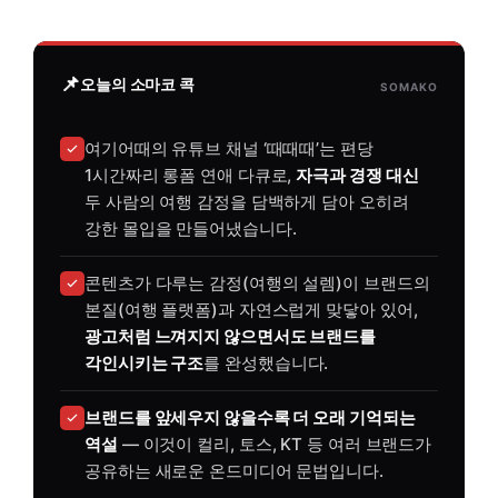
📌
오늘의 소마코 콕
SOMAKO
여기어때의 유튜브 채널 ‘때때때’는 편당
1시간짜리 롱폼 연애 다큐로,
자극과 경쟁 대신
두 사람의 여행 감정을 담백하게 담아 오히려
강한 몰입을 만들어냈습니다.
콘텐츠가 다루는 감정(여행의 설렘)이 브랜드의
본질(여행 플랫폼)과 자연스럽게 맞닿아 있어,
광고처럼 느껴지지 않으면서도 브랜드를
각인시키는 구조
를 완성했습니다.
브랜드를 앞세우지 않을수록 더 오래 기억되는
역설
— 이것이 컬리, 토스, KT 등 여러 브랜드가
공유하는 새로운 온드미디어 문법입니다.